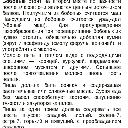
Бобовые
стоят на втором месте по важности
после злаков: они являются ценным источником
белков. Наилучшим из бобовых считается маш
Наихудшим из бобовых считается урад-дал
(чёрный маш). Для предупреждения
газообразования при переваривании бобовых их
нужно готовить, обязательно добавляя кумин
(зиру) и асафетиду (смолу ферулы вонючей), и
употреблять с маслом.
Молоко пить в теплом виде с подходящими
специями — корицей, куркумой, кардамоном,
шафраном, мускатом и другими. Остывшее
после приготовления молоко вновь греть
нельзя.
Пища должна быть сочная и содержащая
растительные или сливочные масла. Сухая еда
без масел способствует застоям, ощущению
тяжести и закупорке каналов.
Пища за один приём должна содержать все
шесть вкусов: сладкий, кислый, солёный,
острый, горький и вяжущий, с преобладанием
сладкого.