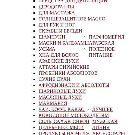
СРЕДСТВА ДЛЯ ДЕПИЛЯЦИИ
ДЕЗОДОРАНТЫ
ДЛЯ МАССАЖА
СОЛНЦЕЗАЩИТНОЕ МАСЛО
ДЛЯ РУК И НОГ
СКРАБЫ И БЕЛЬДИ
ШАМПУНИ
ПАРФЮМЕРИЯ
МАСКИ И БАЛЬЗАМЫ
АРАБСКАЯ
УСЬМА
ПОЛЕЗНОЕ
ХНА ДЛЯ ВОЛОС
ПИТАНИЕ
АРАБСКИЕ ДУХИ
АТТАРЫ СИРИЙСКИЕ
ПРОБНИКИ АБСОЛЮТОВ
СУХИЕ ДУХИ
AФРОДИЗИАКИ И АБСОЛЮТЫ
ШАРИКОВЫЕ ДУХИ
МАСЛЯНЫЕ ДУХИ
МАКМАРИЯ
ЧАЙ, КОФЕ, КАКАО
ЛУЧШЕЕ
КОКОСОВОЕ МОЛОКО
ДЕТЯМ
СОЛЬ, САХАР, СИРОП
МУЖСКАЯ
ЦЕЛЕБНЫЕ СМЕСИ
ЛИНИЯ
ПРОДУКТЫ НА МЕДУ
АКСЕССУАРЫ