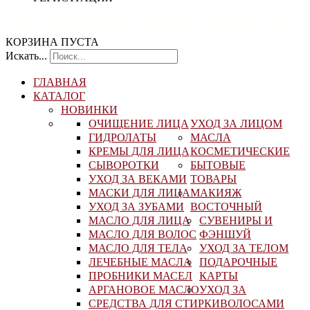
КОРЗИНА ПУСТА
Искать...
ГЛАВНАЯ
КАТАЛОГ
НОВИНКИ
ОЧИЩЕНИЕ ЛИЦА
УХОД ЗА ЛИЦОМ
ГИДРОЛАТЫ
МАСЛА
КРЕМЫ ДЛЯ ЛИЦА
КОСМЕТИЧЕСКИЕ
СЫВОРОТКИ
БЫТОВЫЕ
УХОД ЗА ВЕКАМИ
ТОВАРЫ
МАСКИ ДЛЯ ЛИЦА
МАКИЯЖ
УХОД ЗА ЗУБАМИ
ВОСТОЧНЫЙ
МАСЛО ДЛЯ ЛИЦА
СУВЕНИРЫ И
МАСЛО ДЛЯ ВОЛОС
ФЭНШУЙ
МАСЛО ДЛЯ ТЕЛА
УХОД ЗА ТЕЛОМ
ЛЕЧЕБНЫЕ МАСЛА
ПОДАРОЧНЫЕ
ПРОБНИКИ МАСЕЛ
КАРТЫ
АРГАНОВОЕ МАСЛО
УХОД ЗА
СРЕДСТВА ДЛЯ СТИРКИ
ВОЛОСАМИ