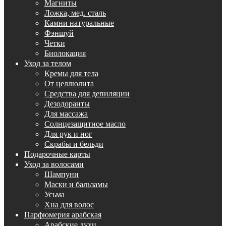
Магниты
Ложка, мед. сталь
Камни натуральные
Фэншуй
Четки
Биолокация
Уход за телом
Кремы для тела
От целлюлита
Средства для депиляции
Дезодоранты
Для массажа
Солнцезащитное масло
Для рук и ног
Скрабы и бельди
Подарочные карты
Уход за волосами
Шампуни
Маски и бальзамы
Усьма
Хна для волос
Парфюмерия арабская
Арабские духи