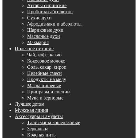
Аттары сирийские
Пробники абсолютов
Сухие духи
Aфродизиаки и абсолюты
Шариковые духи
Масляные духи
Макмария
Полезное питание
Чай, кофе, какао
Кокосовое молоко
Соль, сахар, сироп
Целебные смеси
Продукты на меду
Масла пищевые
Приправы и специи
Мука и зерновые
Лучшее детям
Мужская линия
Аксессуары и амулеты
Талисманы кошельковые
Зеркальца
Красная нить