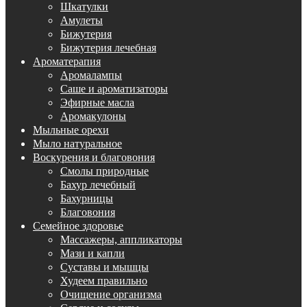
Шкатулки
Амулеты
Бижутерия
Бижутерия лечебная
Ароматерапия
Аромалампы
Саше и ароматизаторы
Эфирные масла
Аромакулоны
Мыльные орехи
Мыло натуральное
Воскурения и благовония
Смолы природные
Бахур лечебный
Бахурницы
Благовония
Семейное здоровье
Массажеры, аппликаторы
Мази и капли
Суставы и мышцы
Худеем правильно
Очищение организма