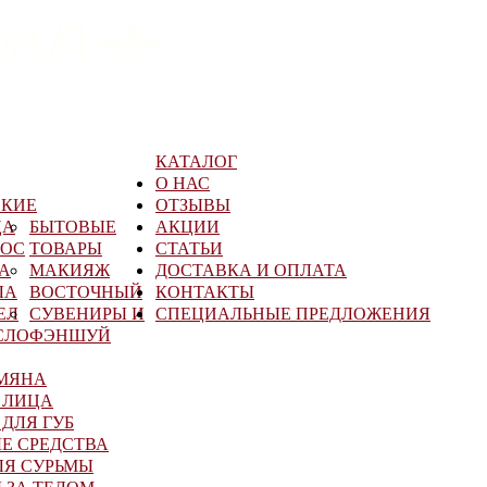
КАТАЛОГ
О НАС
СКИЕ
ОТЗЫВЫ
ЦА
БЫТОВЫЕ
АКЦИИ
ЛОС
ТОВАРЫ
СТАТЬИ
А
МАКИЯЖ
ДОСТАВКА И ОПЛАТА
ЛА
ВОСТОЧНЫЙ
КОНТАКТЫ
ЕЛ
СУВЕНИРЫ И
СПЕЦИАЛЬНЫЕ ПРЕДЛОЖЕНИЯ
СЛО
ФЭНШУЙ
УМЯНА
 ЛИЦА
ДЛЯ ГУБ
Е СРЕДСТВА
ЛЯ СУРЬМЫ