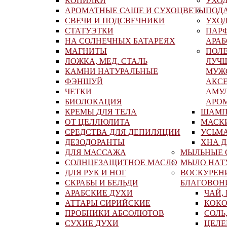
КОПИЛКИ
УХОД
АРОМАТНЫЕ САШЕ И СУХОЦВЕТЫ
ПОД
СВЕЧИ И ПОДСВЕЧНИКИ
УХОД
СТАТУЭТКИ
ПАР
НА СОЛНЕЧНЫХ БАТАРЕЯХ
АРА
МАГНИТЫ
ПОЛ
ЛОЖКА, МЕД. СТАЛЬ
ЛУЧ
КАМНИ НАТУРАЛЬНЫЕ
МУЖ
ФЭНШУЙ
АКСЕ
ЧЕТКИ
АМУ
БИОЛОКАЦИЯ
АРО
КРЕМЫ ДЛЯ ТЕЛА
ШАМП
ОТ ЦЕЛЛЮЛИТА
МАСК
СРЕДСТВА ДЛЯ ДЕПИЛЯЦИИ
УСЬМ
ДЕЗОДОРАНТЫ
ХНА Д
ДЛЯ МАССАЖА
МЫЛЬНЫЕ 
СОЛНЦЕЗАЩИТНОЕ МАСЛО
МЫЛО НАТ
ДЛЯ РУК И НОГ
ВОСКУРЕН
СКРАБЫ И БЕЛЬДИ
БЛАГОВОН
АРАБСКИЕ ДУХИ
ЧАЙ,
АТТАРЫ СИРИЙСКИЕ
КОКО
ПРОБНИКИ АБСОЛЮТОВ
СОЛЬ
СУХИЕ ДУХИ
ЦЕЛЕ