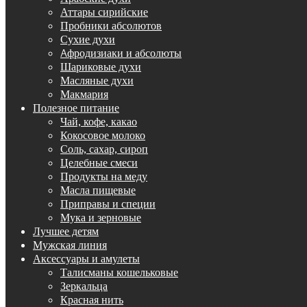
Аттары сирийские
Пробники абсолютов
Сухие духи
Aфродизиаки и абсолюты
Шариковые духи
Масляные духи
Макмария
Полезное питание
Чай, кофе, какао
Кокосовое молоко
Соль, сахар, сироп
Целебные смеси
Продукты на меду
Масла пищевые
Приправы и специи
Мука и зерновые
Лучшее детям
Мужская линия
Аксессуары и амулеты
Талисманы кошельковые
Зеркальца
Красная нить