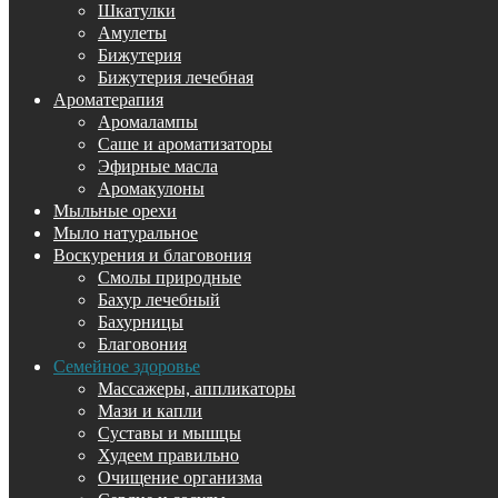
Шкатулки
Амулеты
Бижутерия
Бижутерия лечебная
Ароматерапия
Аромалампы
Саше и ароматизаторы
Эфирные масла
Аромакулоны
Мыльные орехи
Мыло натуральное
Воскурения и благовония
Смолы природные
Бахур лечебный
Бахурницы
Благовония
Семейное здоровье
Массажеры, аппликаторы
Мази и капли
Суставы и мышцы
Худеем правильно
Очищение организма