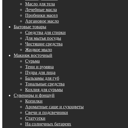
Масло для тела
Лечебные масла
Пробники масел
Аргановое масло
Бытовые товары
Средства для стирки
Для мытья посуды
Чистящие средства
Жидкое мыло
Макияж восточный
Сурьма
Тени и румяна
Пудра для лица
Бальзамы для губ
Тональные средства
Кохлия для сурьмы
Сувениры и фэншуй
Копилки
Ароматные саше и сухоцветы
Свечи и подсвечники
Статуэтки
На солнечных батареях