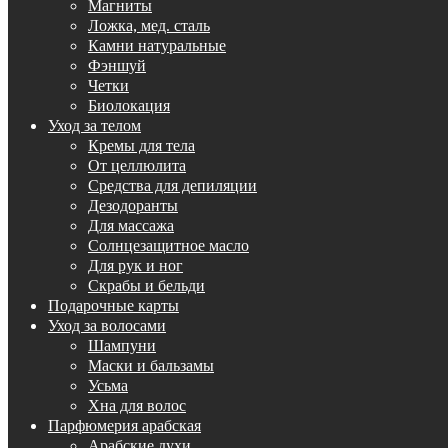
Магниты
Ложка, мед. сталь
Камни натуральные
Фэншуй
Четки
Биолокация
Уход за телом
Кремы для тела
От целлюлита
Средства для депиляции
Дезодоранты
Для массажа
Солнцезащитное масло
Для рук и ног
Скрабы и бельди
Подарочные карты
Уход за волосами
Шампуни
Маски и бальзамы
Усьма
Хна для волос
Парфюмерия арабская
Арабские духи