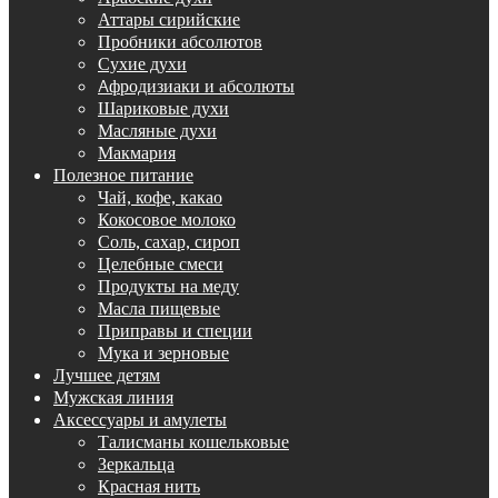
Аттары сирийские
Пробники абсолютов
Сухие духи
Aфродизиаки и абсолюты
Шариковые духи
Масляные духи
Макмария
Полезное питание
Чай, кофе, какао
Кокосовое молоко
Соль, сахар, сироп
Целебные смеси
Продукты на меду
Масла пищевые
Приправы и специи
Мука и зерновые
Лучшее детям
Мужская линия
Аксессуары и амулеты
Талисманы кошельковые
Зеркальца
Красная нить