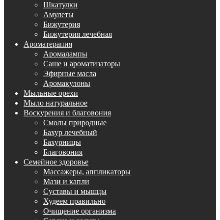
Шкатулки
Амулеты
Бижутерия
Бижутерия лечебная
Ароматерапия
Аромалампы
Саше и ароматизаторы
Эфирные масла
Аромакулоны
Мыльные орехи
Мыло натуральное
Воскурения и благовония
Смолы природные
Бахур лечебный
Бахурницы
Благовония
Семейное здоровье
Массажеры, аппликаторы
Мази и капли
Суставы и мышцы
Худеем правильно
Очищение организма