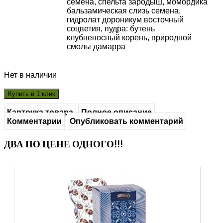
семена, спельта зародыш, момордика
бальзамическая слизь семена,
гидролат дороникум восточный
соцветия, пудра: бутень
клубненосный корень, природной
смолы дамарра
Нет в наличии
Карточка товара
Полное описание
Комментарии
Опубликовать комментарий
ДВА ПО ЦЕНЕ ОДНОГО!!!