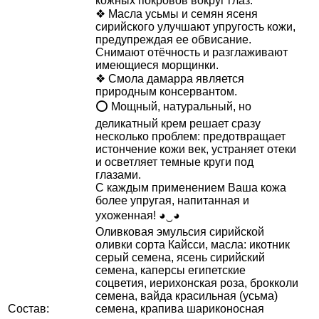
кожных покровов вокруг глаз.
❖ Масла усьмы и семян ясеня
сирийского улучшают упругость кожи,
предупреждая ее обвисание.
Снимают отёчность и разглаживают
имеющиеся морщинки.
❖ Смола дамарра является
природным консервантом.
⭕ Мощный, натуральный, но
деликатный крем решает сразу
несколько проблем: предотвращает
истончение кожи век, устраняет отеки
и осветляет темные круги под
глазами.
С каждым применением Ваша кожа
более упругая, напитанная и
ухоженная! ◕‿◕
Оливковая эмульсия сирийской
оливки сорта Кайсси, масла: икотник
серый семена, ясень сирийский
семена, каперсы египетские
соцветия, иерихонская роза, брокколи
семена, вайда красильная (усьма)
Состав:
семена, крапива шариконосная