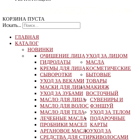
КОРЗИНА ПУСТА
Искать...
ГЛАВНАЯ
КАТАЛОГ
НОВИНКИ
ОЧИЩЕНИЕ ЛИЦА
УХОД ЗА ЛИЦОМ
ГИДРОЛАТЫ
МАСЛА
КРЕМЫ ДЛЯ ЛИЦА
КОСМЕТИЧЕСКИЕ
СЫВОРОТКИ
БЫТОВЫЕ
УХОД ЗА ВЕКАМИ
ТОВАРЫ
МАСКИ ДЛЯ ЛИЦА
МАКИЯЖ
УХОД ЗА ЗУБАМИ
ВОСТОЧНЫЙ
МАСЛО ДЛЯ ЛИЦА
СУВЕНИРЫ И
МАСЛО ДЛЯ ВОЛОС
ФЭНШУЙ
МАСЛО ДЛЯ ТЕЛА
УХОД ЗА ТЕЛОМ
ЛЕЧЕБНЫЕ МАСЛА
ПОДАРОЧНЫЕ
ПРОБНИКИ МАСЕЛ
КАРТЫ
АРГАНОВОЕ МАСЛО
УХОД ЗА
СРЕДСТВА ДЛЯ СТИРКИ
ВОЛОСАМИ