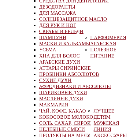
СРЕДСТВА ДЛЯ ДЕПИЛЯЦИИ
ДЕЗОДОРАНТЫ
ДЛЯ МАССАЖА
СОЛНЦЕЗАЩИТНОЕ МАСЛО
ДЛЯ РУК И НОГ
СКРАБЫ И БЕЛЬДИ
ШАМПУНИ
ПАРФЮМЕРИЯ
МАСКИ И БАЛЬЗАМЫ
АРАБСКАЯ
УСЬМА
ПОЛЕЗНОЕ
ХНА ДЛЯ ВОЛОС
ПИТАНИЕ
АРАБСКИЕ ДУХИ
АТТАРЫ СИРИЙСКИЕ
ПРОБНИКИ АБСОЛЮТОВ
СУХИЕ ДУХИ
AФРОДИЗИАКИ И АБСОЛЮТЫ
ШАРИКОВЫЕ ДУХИ
МАСЛЯНЫЕ ДУХИ
МАКМАРИЯ
ЧАЙ, КОФЕ, КАКАО
ЛУЧШЕЕ
КОКОСОВОЕ МОЛОКО
ДЕТЯМ
СОЛЬ, САХАР, СИРОП
МУЖСКАЯ
ЦЕЛЕБНЫЕ СМЕСИ
ЛИНИЯ
ПРОДУКТЫ НА МЕДУ
АКСЕССУАРЫ