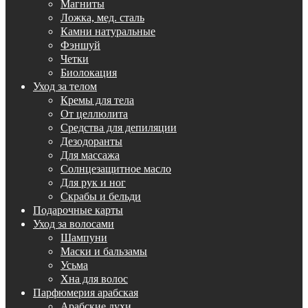
Магниты
Ложка, мед. сталь
Камни натуральные
Фэншуй
Четки
Биолокация
Уход за телом
Кремы для тела
От целлюлита
Средства для депиляции
Дезодоранты
Для массажа
Солнцезащитное масло
Для рук и ног
Скрабы и бельди
Подарочные карты
Уход за волосами
Шампуни
Маски и бальзамы
Усьма
Хна для волос
Парфюмерия арабская
Арабские духи