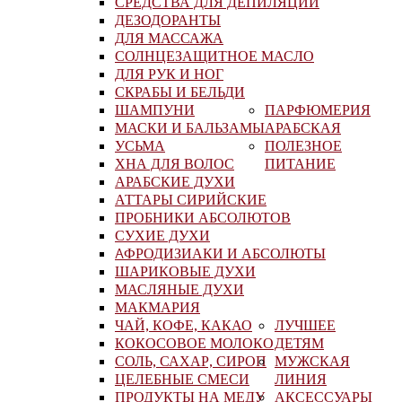
СРЕДСТВА ДЛЯ ДЕПИЛЯЦИИ
ДЕЗОДОРАНТЫ
ДЛЯ МАССАЖА
СОЛНЦЕЗАЩИТНОЕ МАСЛО
ДЛЯ РУК И НОГ
СКРАБЫ И БЕЛЬДИ
ШАМПУНИ
ПАРФЮМЕРИЯ
МАСКИ И БАЛЬЗАМЫ
АРАБСКАЯ
УСЬМА
ПОЛЕЗНОЕ
ХНА ДЛЯ ВОЛОС
ПИТАНИЕ
АРАБСКИЕ ДУХИ
АТТАРЫ СИРИЙСКИЕ
ПРОБНИКИ АБСОЛЮТОВ
СУХИЕ ДУХИ
AФРОДИЗИАКИ И АБСОЛЮТЫ
ШАРИКОВЫЕ ДУХИ
МАСЛЯНЫЕ ДУХИ
МАКМАРИЯ
ЧАЙ, КОФЕ, КАКАО
ЛУЧШЕЕ
КОКОСОВОЕ МОЛОКО
ДЕТЯМ
СОЛЬ, САХАР, СИРОП
МУЖСКАЯ
ЦЕЛЕБНЫЕ СМЕСИ
ЛИНИЯ
ПРОДУКТЫ НА МЕДУ
АКСЕССУАРЫ