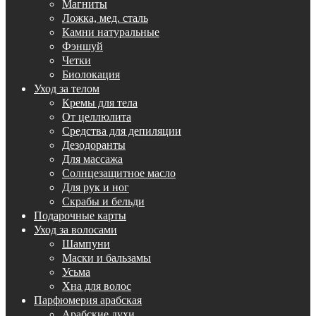
Магниты
Ложка, мед. сталь
Камни натуральные
Фэншуй
Четки
Биолокация
Уход за телом
Кремы для тела
От целлюлита
Средства для депиляции
Дезодоранты
Для массажа
Солнцезащитное масло
Для рук и ног
Скрабы и бельди
Подарочные карты
Уход за волосами
Шампуни
Маски и бальзамы
Усьма
Хна для волос
Парфюмерия арабская
Арабские духи