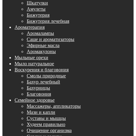
Шкатулки
Амулеты
Бижутерия
Бижутерия лечебная
Ароматерапия
Аромалампы
Саше и ароматизаторы
Эфирные масла
Аромакулоны
Мыльные орехи
Мыло натуральное
Воскурения и благовония
Смолы природные
Бахур лечебный
Бахурницы
Благовония
Семейное здоровье
Массажеры, аппликаторы
Мази и капли
Суставы и мышцы
Худеем правильно
Очищение организма