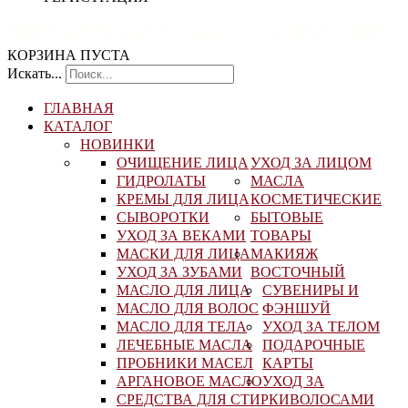
КОРЗИНА ПУСТА
Искать...
ГЛАВНАЯ
КАТАЛОГ
НОВИНКИ
ОЧИЩЕНИЕ ЛИЦА
УХОД ЗА ЛИЦОМ
ГИДРОЛАТЫ
МАСЛА
КРЕМЫ ДЛЯ ЛИЦА
КОСМЕТИЧЕСКИЕ
СЫВОРОТКИ
БЫТОВЫЕ
УХОД ЗА ВЕКАМИ
ТОВАРЫ
МАСКИ ДЛЯ ЛИЦА
МАКИЯЖ
УХОД ЗА ЗУБАМИ
ВОСТОЧНЫЙ
МАСЛО ДЛЯ ЛИЦА
СУВЕНИРЫ И
МАСЛО ДЛЯ ВОЛОС
ФЭНШУЙ
МАСЛО ДЛЯ ТЕЛА
УХОД ЗА ТЕЛОМ
ЛЕЧЕБНЫЕ МАСЛА
ПОДАРОЧНЫЕ
ПРОБНИКИ МАСЕЛ
КАРТЫ
АРГАНОВОЕ МАСЛО
УХОД ЗА
СРЕДСТВА ДЛЯ СТИРКИ
ВОЛОСАМИ