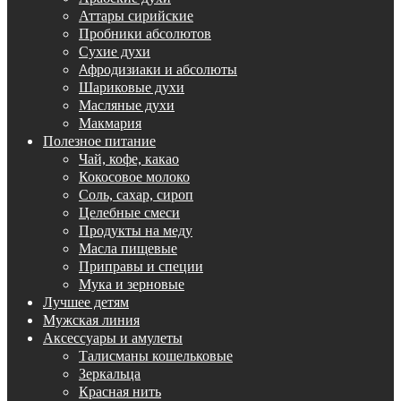
Аттары сирийские
Пробники абсолютов
Сухие духи
Aфродизиаки и абсолюты
Шариковые духи
Масляные духи
Макмария
Полезное питание
Чай, кофе, какао
Кокосовое молоко
Соль, сахар, сироп
Целебные смеси
Продукты на меду
Масла пищевые
Приправы и специи
Мука и зерновые
Лучшее детям
Мужская линия
Аксессуары и амулеты
Талисманы кошельковые
Зеркальца
Красная нить